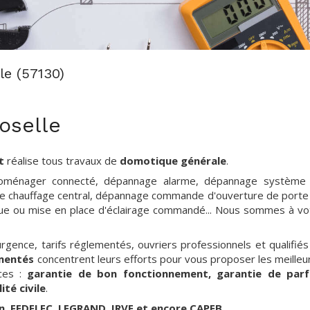
le (57130)
oselle
t
réalise tous travaux de
domotique générale
.
ectroménager connecté, dépannage alarme, dépannage système
e de chauffage central, dépannage commande d'ouverture de porte
que ou mise en place d'éclairage commandé... Nous sommes à vo
urgence, tarifs réglementés, ouvriers professionnels et qualifiés
imentés
concentrent leurs efforts pour vous proposer les meilleu
nces :
garantie de bon fonctionnement, garantie de parf
té civile
.
an, FEDELEC, LEGRAND, IRVE et encore CAPEB
.